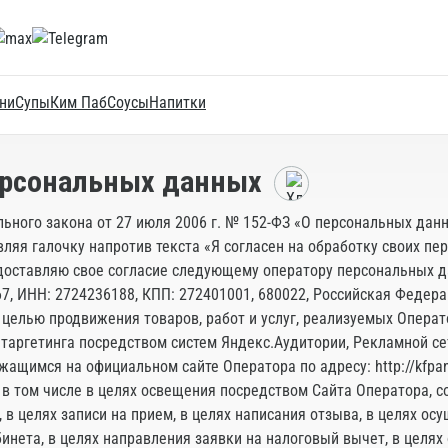
ни
Супы
Ким Паб
Соусы
Напитки
персональных данных
Главная
льного закона от 27 июля 2006 г. № 152-ФЗ «О персональных данн
вляя галочку напротив текста «Я согласен на обработку своих п
доставляю свое согласие следующему оператору персональных д
, ИНН: 2724236188, КПП: 272401001, 680022, Российская Федераци
с целью продвижения товаров, работ и услуг, реализуемых Опера
таргетинга посредством систем Яндекс.Аудитории, Рекламной се
ащимся на официальном сайте Оператора по адресу: http://kfpand
в том числе в целях освещения посредством Сайта Оператора, 
 в целях записи на прием, в целях написания отзыва, в целях осу
бинета, в целях направления заявки на налоговый вычет, в целях