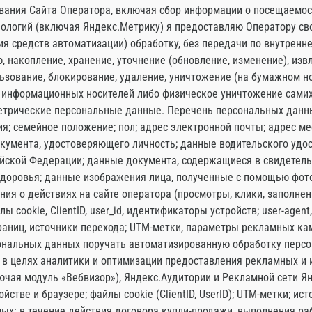
ования Сайта Оператора, включая сбор информации о посещаемост
нологий (включая Яндекс.Метрику) я предоставляю Оператору св
я средств автоматизации) обработку, без передачи по внутренне
ю, накопление, хранение, уточнение (обновление, изменение), из
ользование, блокирование, удаление, уничтожение (на бумажном 
с информационных носителей либо физическое уничтожение самих
етрические персональные данные. Перечень персональных данных
я; семейное положение; пол; адрес электронной почты; адрес ме
кумента, удостоверяющего личность; данные водительского удо
йской Федерации; данные документа, содержащиеся в свидетельс
 здоровья; данные изображения лица, полученные с помощью фот
ия о действиях на сайте оператора (просмотры, клики, заполнени
 cookie, ClientID, user_id, идентификаторы устройств; user-agent
аниц, источники перехода; UTM-метки, параметры рекламных кам
сональных данных поручать автоматизированную обработку пер
— в целях аналитики и оптимизации предоставления рекламных и
ючая модуль «Вебвизор»), Яндекс.Аудитории и Рекламной сети Я
йстве и браузере; файлы cookie (ClientID, UserID); UTM-метки; ис
х: в течение действия договора купли-продажи, выполнения рабо