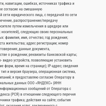
и, навигации, ошибках, источниках трафика и
ое согласие на смешанную
й сети юридического лица, с передачей по сети
влечение, распространение/передачу
носителе путем измельчения в шредере или
 носителей), следующих своих персональных
: фамилия, имя, отчество; год рождения;
ста жительства; адрес регистрации; номер
стоверения; данные документа,
тве о рождении; реквизиты банковской карты;
о- видео устройств, позволяющие установить
е форм, время на странице); IP-адрес; сведения
, тип и версия браузера, операционная система,
паний; я предоставляю согласие Оператору в
сональных данных ООО «ЯНДЕКС» (ИНН
 информационных сообщений от Оператора с
ндекса (РСЯ) в отношении следующего перечня
точники трафика; действия на сайте; события
т, оказания услуг, заключенного с