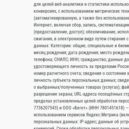
для целей веб-аналитики и статистики использ
конверсиях, с использованием метрических тех
(автоматизированную, а также без использовани
Интернет, включая сбор, запись, систематизаци
(предоставление, доступ); обезличивание, исп
сжигания, в электронном виде путем стирания 
данных: Категории: общие, специальные и биом
месяц рождения; дата рождения; место рождени
телефона; СНИЛС; ИНН; гражданство; данные до
удостоверяющего личность за пределами Росси
номер расчетного счета; сведения о состоянии
личность субъекта персональных данных; сведен
о выбранных/полученных товарах (услугах); файлы
разрешение экрана; URL-адреса посещённых стр
пределах установленных целей обработки пер
7736207543) и ООО «Бегет» (ИНН 7801451618) 
использованием сервисов Яндекс.Метрика (вкл
персональных данных: IP-адрес; данные об устро
конверсий. Сроки обработки персональных данны