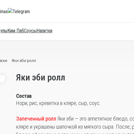
Супы
Ким Паб
Соусы
Напитки
вске
Яки эби ролл
1
Яки эби ролл
Состав
Нори, рис, креветка в кляре, сыр, соус.
Запеченный ролл
Яки эби — это аппетитное блюдо,
кляре и украшены шапочкой из мягкого сыра. После, 