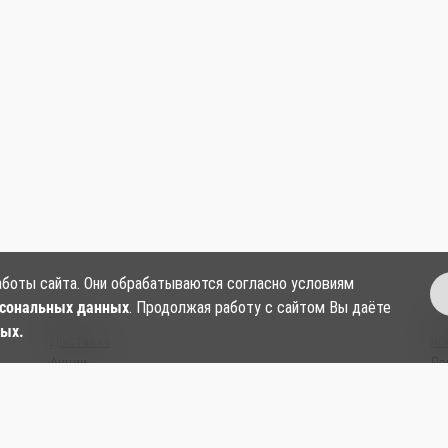
аботы сайта. Они обрабатываются согласно условиям
рсональных данных
. Продолжая работу с сайтом Вы даёте
О нас
Ки
ных.
Доставка
Яп
Акции
Ла
Контакты
Су
Согласие на обработку персональных данных
Ки
Политика в отношении обработки и защиты
Со