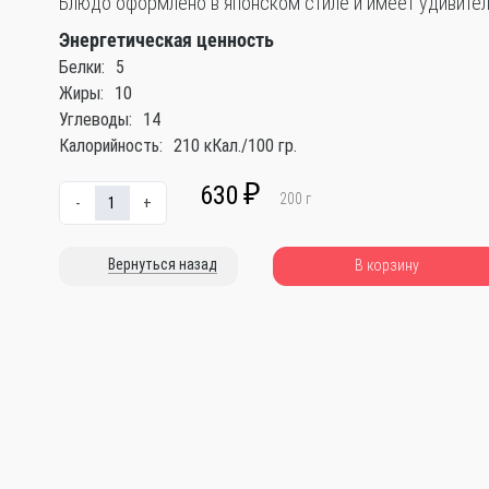
Блюдо оформлено в японском стиле и имеет удивитель
Энергетическая ценность
Белки:
5
Жиры:
10
Углеводы:
14
Калорийность:
210 кКал./100 гр.
630
₽
200
г
-
+
Вернуться назад
В корзину