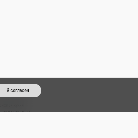
Я согласен
тайская кухня
онская кухня
пша и пельмени
пы
м Паб
усы