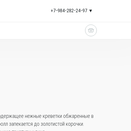
+7‒984‒282‒24‒97 ▼
 содержащее нежные креветки обжаренные в
ролл запекается до золотистой корочки.