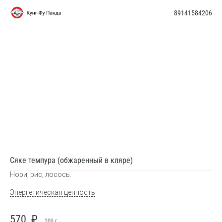
89141584206
Сяке темпура (обжаренный в кляре)
Нори, рис, лосось.
Энергетическая ценность
570
₽
200
г