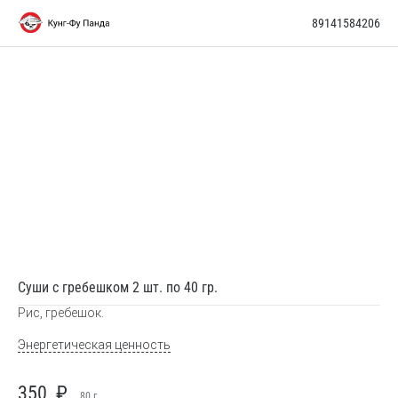
89141584206
Суши с гребешком 2 шт. по 40 гр.
Рис, гребешок.
Энергетическая ценность
350
₽
80 г