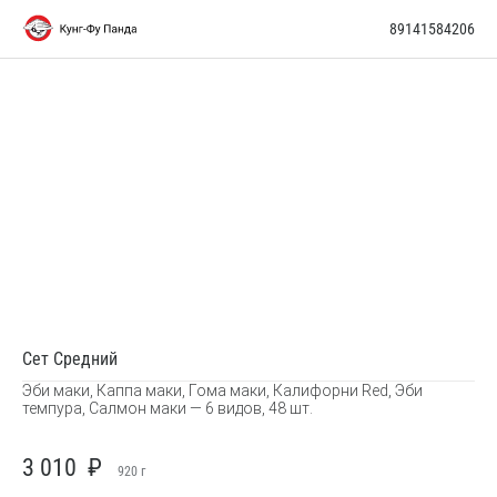
89141584206
Сет Средний
Эби маки, Каппа маки, Гома маки, Калифорни Red, Эби
темпура, Салмон маки — 6 видов, 48 шт.
3 010
₽
920 г