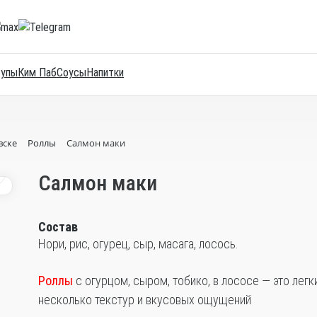
Супы
Ким Паб
Соусы
Напитки
вске
Роллы
Салмон маки
1
Салмон маки
Состав
Нори, рис, огурец, сыр, масага, лосось.
Роллы
с огурцом, сыром, тобико, в лососе — это легк
несколько текстур и вкусовых ощущений