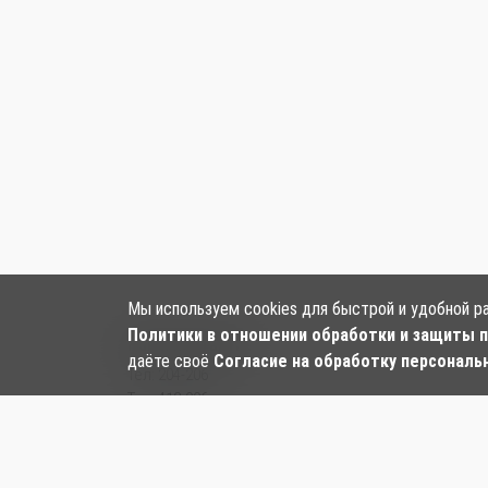
Мы используем cookies для быстрой и удобной р
Политики в отношении обработки и защиты 
Наши контакты:
даёте своё
Согласие на обработку персональ
Тел:
204-206
Тел: 412-006
Тел:
+7‒984‒282‒24‒97
, ул. Большая, 128
Email:
kf-panda.hab@mail.ru
ООО «Панда»