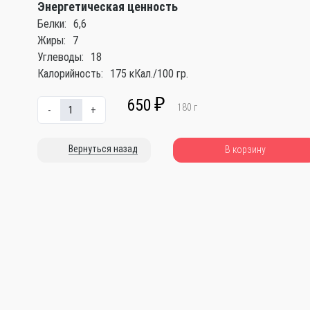
Энергетическая ценность
Белки:
6,6
Жиры:
7
Углеводы:
18
Калорийность:
175 кКал./100 гр.
650
₽
180
г
-
+
Вернуться назад
В корзину