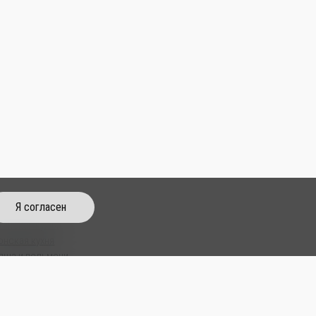
Я согласен
тайская кухня
онская кухня
пша и пельмени
пы
м Паб
усы