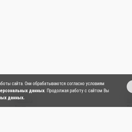
аботы сайта. Они обрабатываются согласно условиям
персональных данных
. Продолжая работу с сайтом Вы
О нас
Ки
ных данных.
Доставка
Яп
Акции
Ла
Контакты
Су
Согласие на обработку персональных данных
Ки
Политика в отношении обработки и защиты
Со