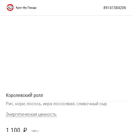
89141584206
КоролевскиЙ ролл
Рис, нори, лосось, икра лососевая, сливочный сыр.
Энергетическая ценность
1 100
₽
180
г