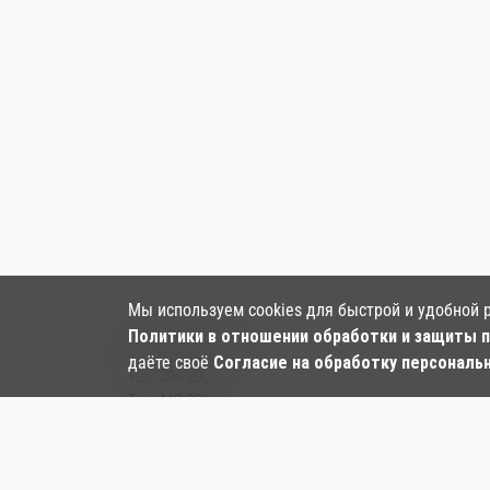
Мы используем cookies для быстрой и удобной 
Политики в отношении обработки и защиты 
Наши контакты:
даёте своё
Согласие на обработку персональ
Тел:
204-206
Тел: 412-006
Тел:
+7‒984‒282‒24‒97
, ул. Большая, 128
Email:
kf-panda.hab@mail.ru
ООО «Панда»