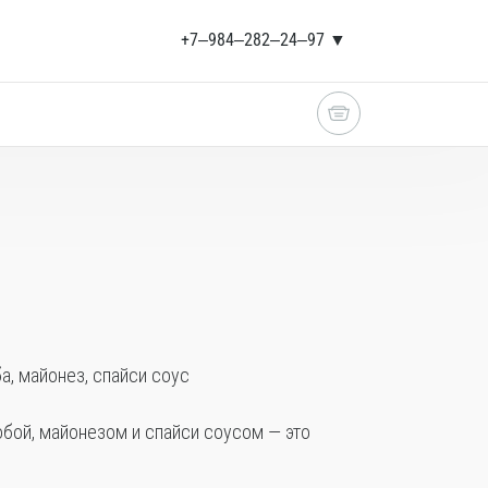
+7‒984‒282‒24‒97 ▼
ба, майонез, спайси соус
обой, майонезом и спайси соусом — это