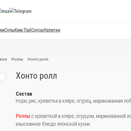
ни
Супы
Ким Паб
Соусы
Напитки
вске
Роллы
Хонто ролл
0
Хонто ролл
Состав
Нори, рис, креветка в кляре, огурец, маринованная ло
Роллы
с креветкой в кляре, огурцом, маринованной л
изысканное блюдо японской кухни