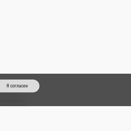
Я согласен
тайская кухня
онская кухня
пша и пельмени
пы
м Паб
усы