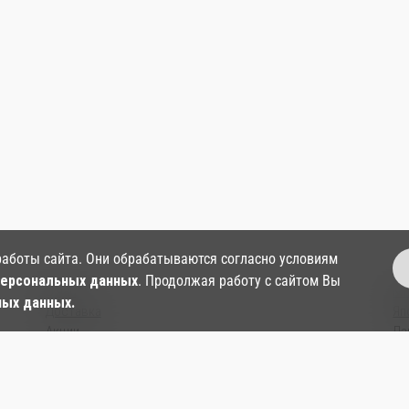
работы сайта. Они обрабатываются согласно условиям
персональных данных
. Продолжая работу с сайтом Вы
О нас
Ки
ных данных.
Доставка
Яп
Акции
Ла
Контакты
Су
Согласие на обработку персональных данных
Ки
Политика в отношении обработки и защиты
Со