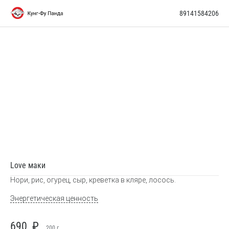
89141584206
Love маки
Нори, рис, огурец, сыр, креветка в кляре, лосось.
Энергетическая ценность
690
₽
200
г