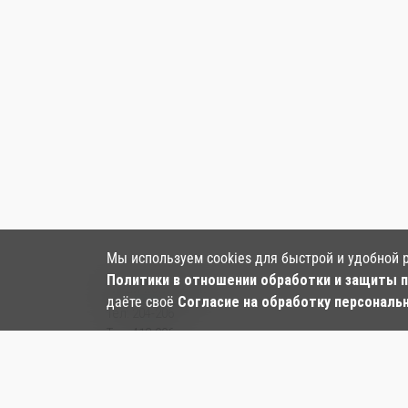
Мы используем cookies для быстрой и удобной 
Политики в отношении обработки и защиты 
Наши контакты:
даёте своё
Согласие на обработку персональ
Тел:
204-206
Тел: 412-006
Тел:
+7‒984‒282‒24‒97
, ул. Большая, 128
Email:
kf-panda.hab@mail.ru
ООО «Панда»