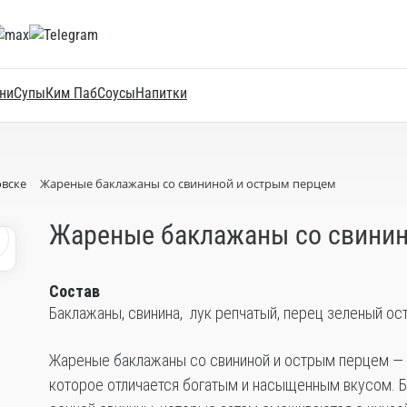
ни
Супы
Ким Паб
Соусы
Напитки
овске
Жареные баклажаны со свининой и острым перцем
Жареные баклажаны со свинин
0
Состав
Баклажаны, свинина, лук репчатый, перец зеленый остр
Жареные баклажаны со свининой и острым перцем — 
которое отличается богатым и насыщенным вкусом. 