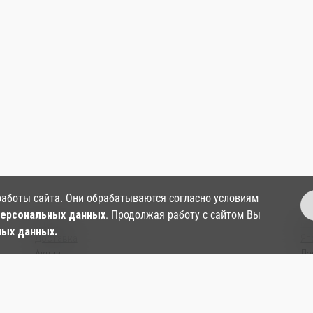
работы сайта. Они обрабатываются согласно условиям
персональных данных
. Продолжая работу с сайтом Вы
О нас
Ки
ных данных.
Доставка
Яп
Акции
Ла
Контакты
Су
Согласие на обработку персональных данных
Ки
Политика в отношении обработки и защиты
Со