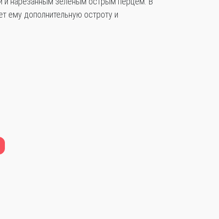
й и нарезанным зеленым острым перцем. В
ет ему дополнительную остроту и