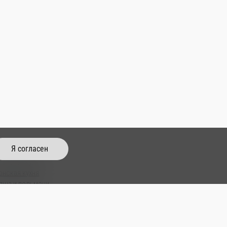
Я согласен
тайская кухня
онская кухня
пша и пельмени
пы
м Паб
усы