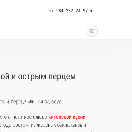
+7‒984‒282‒24‒97 ▼
ой и острым перцем
ый, перец чили,, кинза, соус
это аппетитное блюдо
китайской кухни
,
Блюдо состоит из жареных баклажанов и