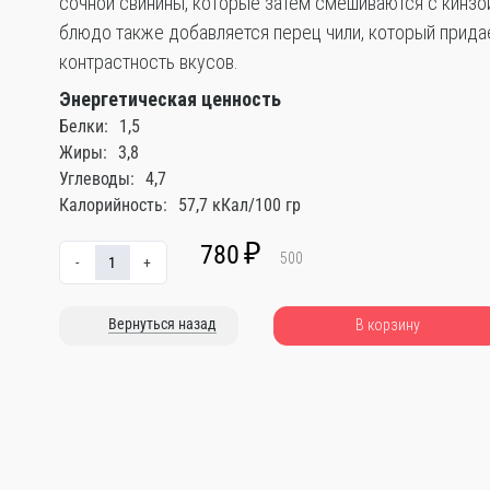
сочной свинины, которые затем смешиваются с кинзо
блюдо также добавляется перец чили, который прида
контрастность вкусов.
Энергетическая ценность
Белки:
1,5
Жиры:
3,8
Углеводы:
4,7
Калорийность:
57,7 кКал/100 гр
780
₽
500
-
+
Вернуться назад
В корзину