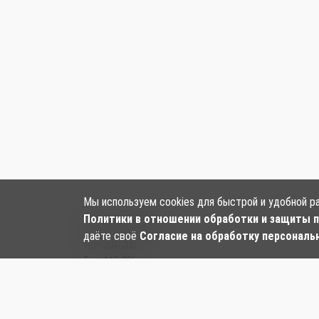
Мы используем cookies для быстрой и удобной р
Политики в отношении обработки и защиты 
Наши контакты:
даёте своё
Согласие на обработку персональ
Тел:
204-206
Тел: 412-006
Тел:
+7‒984‒282‒24‒97
, ул. Большая, 128
Email:
kf-panda.hab@mail.ru
ООО «Панда»