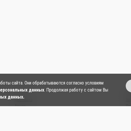
аботы сайта. Они обрабатываются согласно условиям
персональных данных
. Продолжая работу с сайтом Вы
О нас
Ки
ных данных.
Доставка
Яп
Акции
Ла
Контакты
Су
Согласие на обработку персональных данных
Ки
Политика в отношении обработки и защиты
Со