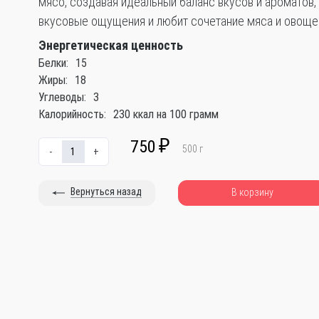
мясо, создавая идеальный баланс вкусов и ароматов, 
вкусовые ощущения и любит сочетание мяса и овоще
Энергетическая ценность
Белки:
15
Жиры:
18
Углеводы:
3
Калорийность:
230 ккал на 100 грамм
750
₽
500
г
-
+
Вернуться назад
В корзину