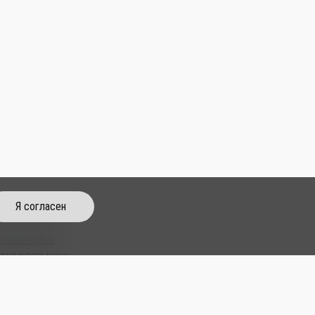
Я согласен
тайская кухня
онская кухня
пша и пельмени
пы
м Паб
усы