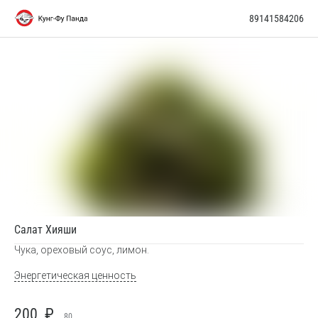
89141584206
Салат Хияши
Чука, ореховый соус, лимон.
Энергетическая ценность
200
₽
80