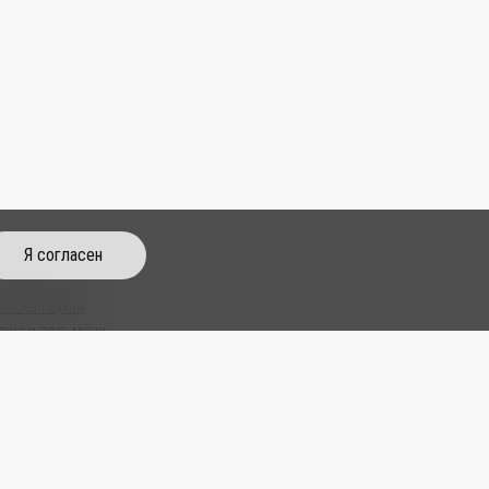
Я согласен
тайская кухня
онская кухня
пша и пельмени
пы
м Паб
усы
питки