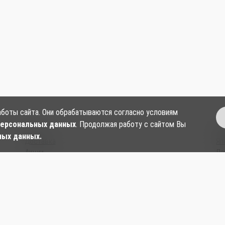
аботы сайта. Они обрабатываются согласно условиям
персональных данных
. Продолжая работу с сайтом Вы
О нас
Ки
ных данных.
Доставка
Яп
Акции
Ла
Контакты
Су
Согласие на обработку персональных данных
Ки
Политика в отношении обработки и защиты
Со
персональных данных
На
Публичная оферта
Блог