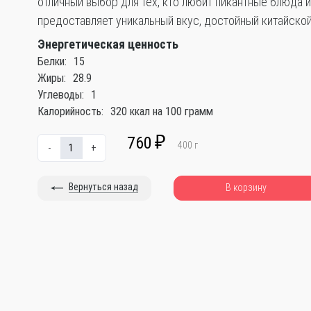
отличный выбор для тех, кто любит пикантные блюда и
предоставляет уникальный вкус, достойный китайской
Энергетическая ценность
Белки:
15
Жиры:
28.9
Углеводы:
1
Калорийность:
320 ккал на 100 грамм
760
₽
400
г
-
+
Вернуться назад
В корзину