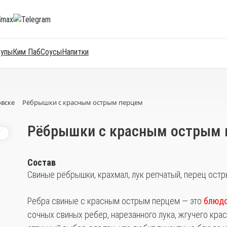
Супы
Ким Паб
Соусы
Напитки
овске
Рёбрышки с красным острым перцем
2
Рёбрышки с красным острым 
Состав
Свиные рёбрышки, крахмал, лук репчатый, перец остры
Ребра свиные с красным острым перцем — это
блюдо
сочных свиных ребер, нарезанного лука, жгучего крас