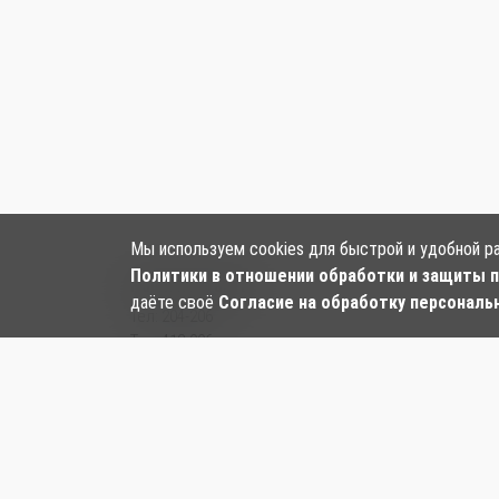
Мы используем cookies для быстрой и удобной р
Политики в отношении обработки и защиты 
Наши контакты:
даёте своё
Согласие на обработку персональ
Тел:
204-206
Тел: 412-006
Тел:
+7‒984‒282‒24‒97
, ул. Большая, 128
Email:
kf-panda.hab@mail.ru
ООО «Панда»
ИНН:2724236188