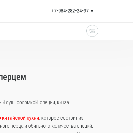
+7‒984‒282‒24‒97 ▼
перцем
й суш. соломкой, специи, кинза
 китайской кухни
, которое состоит из
ного перца и обильного количества специй,