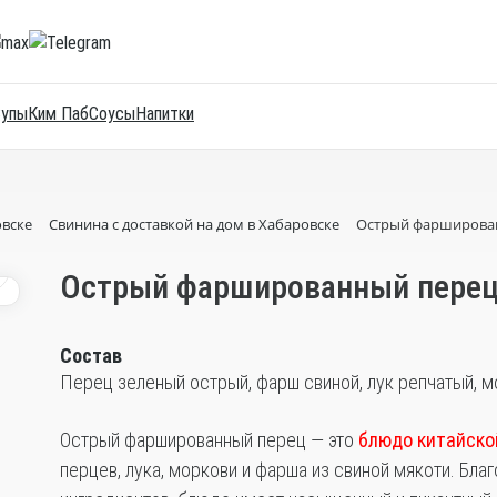
Супы
Ким Паб
Соусы
Напитки
овске
Свинина с доставкой на дом в Хабаровске
Острый фарширован
1
Острый фаршированный перец 
Состав
Перец зеленый острый, фарш свиной, лук репчатый, м
Острый фаршированный перец — это
блюдо китайско
перцев, лука, моркови и фарша из свиной мякоти. Бла