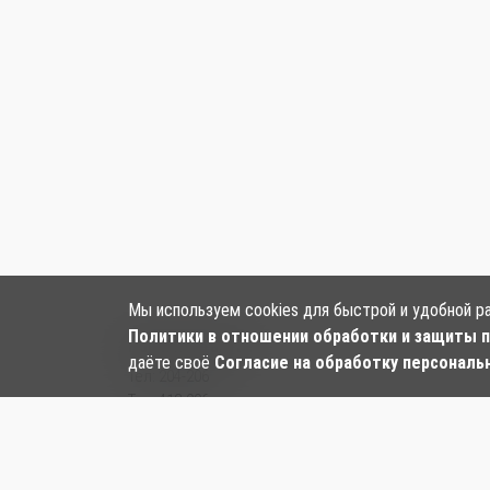
Мы используем cookies для быстрой и удобной р
Политики в отношении обработки и защиты 
Наши контакты:
даёте своё
Согласие на обработку персональ
Тел:
204-206
Тел: 412-006
Тел:
+7‒984‒282‒24‒97
, ул. Большая, 128
Email:
kf-panda.hab@mail.ru
ООО «Панда»