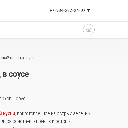
+7‒984‒282‒24‒97 ▼
ный перец в соусе
в соусе
орковь, соус.
й кухни
, приготовленное из острых зеленых
годаря сочетанию пряных и острых