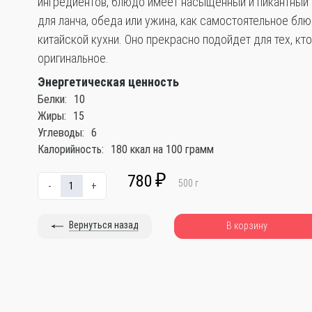
ингредиентов, блюдо имеет насыщенный и пикантный 
для ланча, обеда или ужина, как самостоятельное бл
китайской кухни. Оно прекрасно подойдет для тех, кто
оригинальное.
Энергетическая ценность
Белки:
10
Жиры:
15
Углеводы:
6
Калорийность:
180 ккал на 100 грамм
780
₽
500
г
-
+
Вернуться назад
В корзину