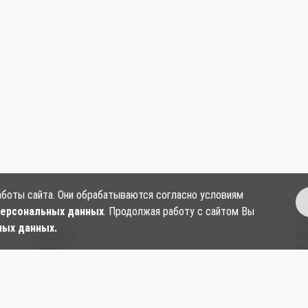
аботы сайта. Они обрабатываются согласно условиям
персональных данных
. Продолжая работу с сайтом Вы
О нас
Ки
ных данных.
Доставка
Яп
Акции
Ла
Контакты
Су
Согласие на обработку персональных данных
Ки
Политика в отношении обработки и защиты
Со