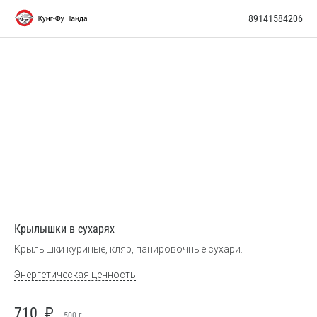
89141584206
Крылышки в сухарях
Крылышки куриные, кляр, панировочные сухари.
Энергетическая ценность
710
₽
500
г